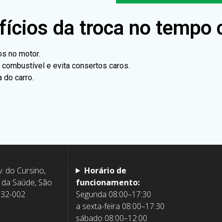
ícios da troca no tempo 
s no motor.
combustível e evita consertos caros.
 do carro.
v. do Cursino,
Horário de
 da Saúde, São
funcionamento:
132-002
Segunda 08:00–17:30
a sexta-feira 08:00–17:30
sábado 08:00–12:00