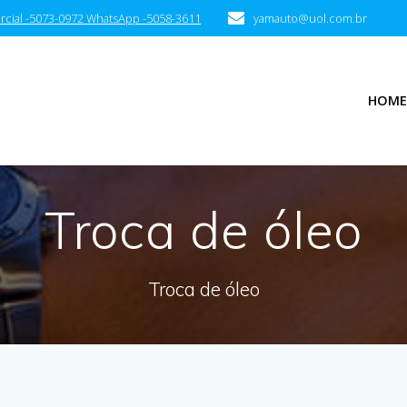
cial -5073-0972
WhatsApp -5058-3611
yamauto@uol.com.br
HOME
Troca de óleo
Troca de óleo