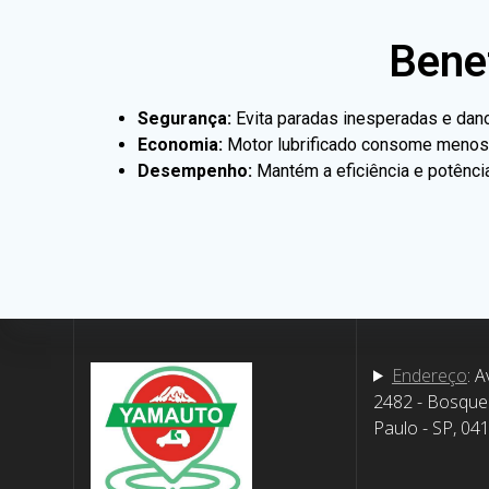
Benef
Segurança:
Evita paradas inesperadas e dano
Economia:
Motor lubrificado consome menos 
Desempenho:
Mantém a eficiência e potência
Endereço
: A
2482 - Bosque
Paulo - SP, 04