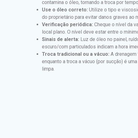
contamina o óleo, tornando a troca por temp
Use o óleo correto:
Utilize o tipo e visco
do proprietário para evitar danos graves ao 
Verificação periódica:
Cheque o nível da va
local plano. O nível deve estar entre o míni
Sinais de alerta:
Luz de óleo no painel, ruí
escuro/com particulados indicam a hora imedi
Troca tradicional ou a vácuo:
A drenagem t
enquanto a troca a vácuo (por sucção) é uma 
limpa.