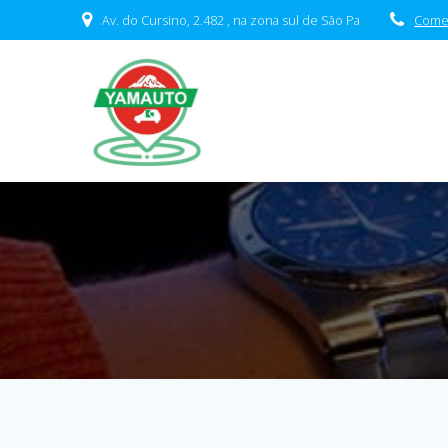
Av. do Cursino, 2.482 , na zona sul de São Pa
Comer