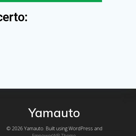
certo:
Yamauto
© 2026 Yamauto. Built using WordPress and
EmpowerWP Theme
.